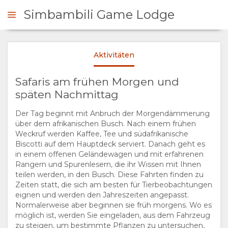
Simbambili Game Lodge
Aktivitäten
NFRAGEN
Safaris am frühen Morgen und
ÜBERSICHT
späten Nachmittag
Der Tag beginnt mit Anbruch der Morgendämmerung
ÜBER
über dem afrikanischen Busch. Nach einem frühen
Weckruf werden Kaffee, Tee und südafrikanische
UNS
Biscotti auf dem Hauptdeck serviert. Danach geht es
in einem offenen Geländewagen und mit erfahrenen
Rangern und Spurenlesern, die ihr Wissen mit Ihnen
WARUM HIER
AUFENTHALT
teilen werden, in den Busch. Diese Fahrten finden zu
Zeiten statt, die sich am besten für Tierbeobachtungen
ÜBERNACHTEN
ZIMMERKATEGORIE
GALERIE
eignen und werden den Jahreszeiten angepasst.
Normalerweise aber beginnen sie früh morgens. Wo es
EINRICHTUNGEN
FOTOS
GENIESSEN
möglich ist, werden Sie eingeladen, aus dem Fahrzeug
zu steigen, um bestimmte Pflanzen zu untersuchen,