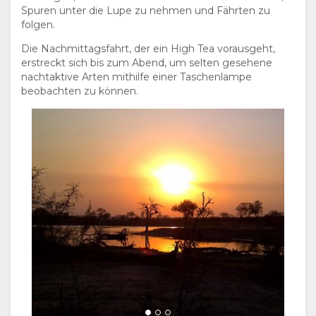
Spuren unter die Lupe zu nehmen und Fährten zu
DOKUMENTE
VIDEOS
AKTIVITÄTEN
folgen.
Die Nachmittagsfahrt, der ein High Tea vorausgeht,
LANDKARTE
erstreckt sich bis zum Abend, um selten gesehene
nachtaktive Arten mithilfe einer Taschenlampe
ORT
KONTAKT
beobachten zu können.
WEGBESCHREIBUNGEN
SPRACHE
WECHSELN
SPANISCH
FRANZÖSISCH
ITALIENISCH
HOLLÄNDISCH