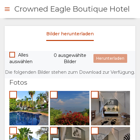
Crowned Eagle Boutique Hotel
Bilder herunterladen
NFRAGEN
Alles
0 ausgewählte
ÜBERSICHT
auswählen
Bilder
ÜBER
Die folgenden Bilder stehen zum Download zur Verfügung.
Fotos
UNS
WARUM HIER
AUFENTHALT
ÜBERNACHTEN
ZIMMERKATEGORIE
GALERIE
EINRICHTUNGEN
FOTOS