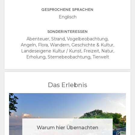
PORTUGIESE
GESPROCHENE SPRACHEN
SWEDISH
Englisch
DANISH
SONDERINTERESSEN
Abenteuer, Strand, Vogelbeobachtung,
Angeln, Flora, Wandern, Geschichte & Kultur,
POLISH
Landeseigene Kultur / Kunst, Freizeit, Natur,
Erholung, Sternebeobachtung, Tierwelt
CATALAN
CZECH
Das Erlebnis
RUSSISCH
CHINESE
(SIMPLIFIED)
Warum hier Übernachten
CHINESE