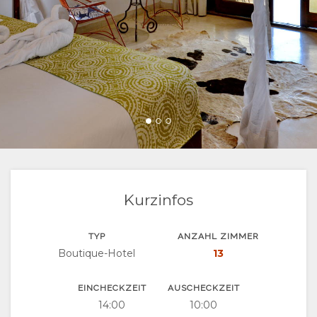
DOKUMENTE
VIDEOS
AKTIVITÄTEN
LANDKARTE
ORT
KONTAKT
WEGBESCHREIBUNGEN
SPRACHE
WECHSELN
SPANISCH
FRANZÖSISCH
Kurzinfos
ITALIENISCH
TYP
ANZAHL ZIMMER
Boutique-Hotel
13
HOLLÄNDISCH
NORWEGIAN
EINCHECKZEIT
AUSCHECKZEIT
14:00
10:00