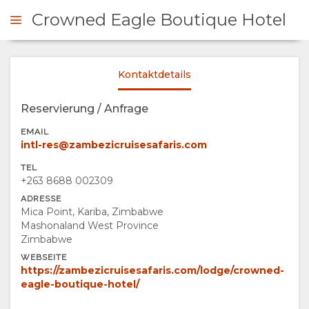
Crowned Eagle Boutique Hotel
Kontaktdetails
NFRAGEN
Reservierung / Anfrage
ÜBERSICHT
EMAIL
intl-res@zambezicruisesafaris.com
ÜBER
TEL
+263 8688 002309
UNS
ADRESSE
Mica Point, Kariba, Zimbabwe
WARUM HIER
AUFENTHALT
Mashonaland West Province
Zimbabwe
ÜBERNACHTEN
ZIMMERKATEGORIE
GALERIE
WEBSEITE
https://zambezicruisesafaris.com/lodge/crowned-
eagle-boutique-hotel/
EINRICHTUNGEN
FOTOS
GENIESSEN