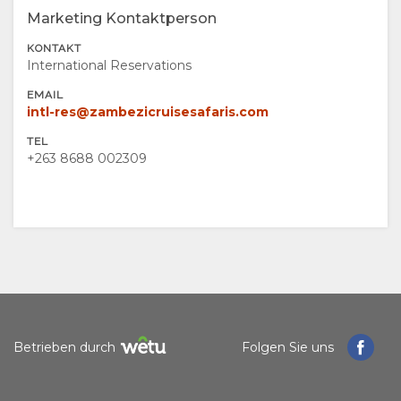
Marketing Kontaktperson
DOKUMENTE
VIDEOS
AKTIVITÄTEN
LANDKARTE
KONTAKT
ORT
KONTAKT
International Reservations
EMAIL
WEGBESCHREIBUNGEN
SPRACHE
intl-res@zambezicruisesafaris.com
TEL
WECHSELN
+263 8688 002309
SPANISCH
FRANZÖSISCH
ITALIENISCH
HOLLÄNDISCH
Betrieben durch
Folgen Sie uns
NORWEGIAN