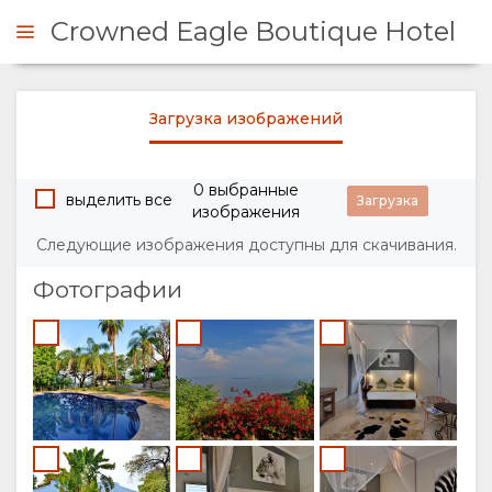
Crowned Eagle Boutique Hotel
Загрузка изображений
ЗАПРОС
0 выбранные
ОБЗОР
выделить все
изображения
Следующие изображения доступны для скачивания.
О
Фотографии
НАС
ПОЧЕМУ СТОИТ
РАЗМЕЩЕНИЕ
ОСТАНОВИТЬСЯ
ТИПЫ
ГАЛЕРЕЯ
ЗДЕСЬ
НОМЕРОВ
ИЗОБРАЖЕНИЯ