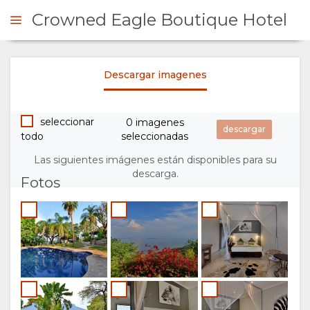
Crowned Eagle Boutique Hotel
Descargar imagenes
ONSULTAR
seleccionar
0 imagenes
RESUMEN
todo
seleccionadas
QUIÉNES
Las siguientes imágenes están disponibles para su
descarga.
Fotos
SOMOS
POR QUÉ
ESTANCIA
QUEDARSE
TIPOS DE
GALERÍA
AQUÍ
HABITACIÓN
IMÁGENES