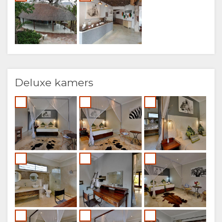
(SIMPLIFIED)
CHINESE
(TRADITIONAL)
Deluxe kamers
FINNISH
ENGELS