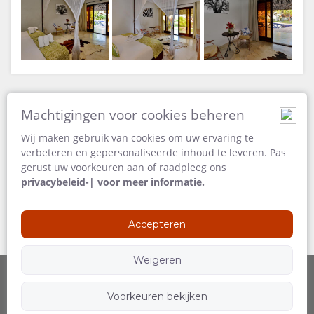
Zeilen
Machtigingen voor cookies beheren
Wij maken gebruik van cookies om uw ervaring te
verbeteren en gepersonaliseerde inhoud te leveren. Pas
gerust uw voorkeuren aan of raadpleeg ons
privacybeleid-| voor meer informatie.
Accepteren
Weigeren
Voorkeuren bekijken
Aangeboden door
Volg ons