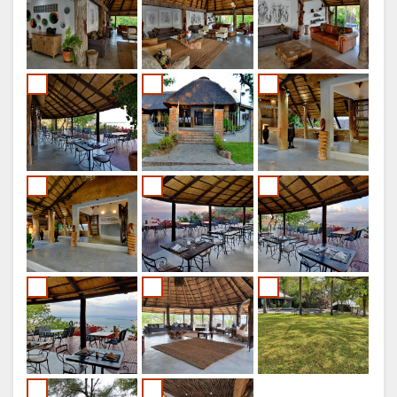
ITALIAANS
NORWEGIAN
PORTUGEES
SWEDISH
DANISH
POLISH
CATALAN
CZECH
RUSSISCH
CHINESE