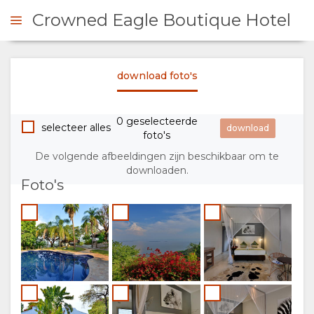
Crowned Eagle Boutique Hotel
download foto's
 CONTACT OP
0 geselecteerde
OVERZICHT
selecteer alles
foto's
De volgende afbeeldingen zijn beschikbaar om te
OVER
downloaden.
Foto's
ONS
WAAROM
VERBLIJF
HIER
KAMERTYPES
FOTO'S
VERBLIJVEN
AFBEELDINGEN