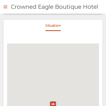
Crowned Eagle Boutique Hotel
Situation
DE DE DEVIS
PRÉSENTATION
A
PROPOS
DE
NOUS
POURQUOI
SÉJOUR