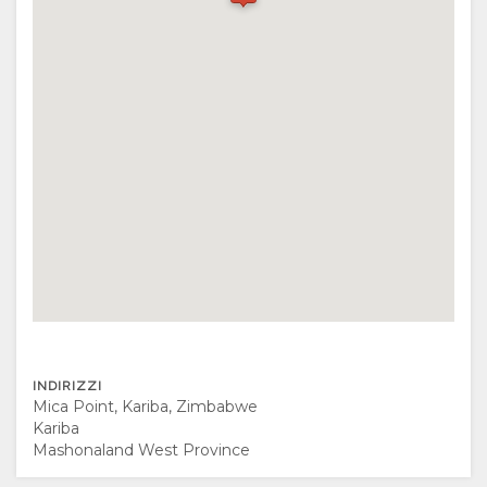
QUI
DI
IMMAGINI
DIVERTITI
SERVIZI
CAMERE
VIDEO
ATTIVITA'
CARTINA
DOCUMENTAZIONE
POSIZIONE
INDICAZIONI
CONTATTI
CAMBIA
LINGUA
INDIRIZZI
TEDESCO
Mica Point, Kariba, Zimbabwe
Kariba
SPAGNOLO
Mashonaland West Province