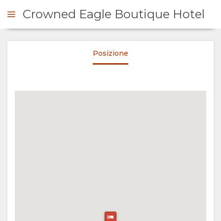
Crowned Eagle Boutique Hotel
Posizione
ICHIESTA
SOMMARIO
SU
DI
NOI
PERCHÈ
PERMANENZA
SOGGIORNARE
TIPOLOGIA
GALLERIA