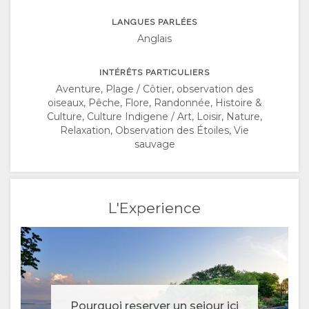
HOLLANDAIS
LANGUES PARLÉES
NORWEGIAN
Anglais
PORTUGUAIS
INTÉRÊTS PARTICULIERS
Aventure, Plage / Côtier, observation des
oiseaux, Pêche, Flore, Randonnée, Histoire &
SWEDISH
Culture, Culture Indigene / Art, Loisir, Nature,
Relaxation, Observation des Étoiles, Vie
DANISH
sauvage
POLISH
CATALAN
L'Experience
CZECH
RUSSE
CHINESE
Pourquoi reserver un sejour ici