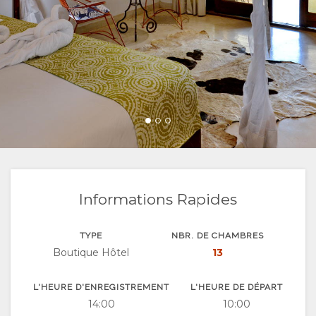
RESERVER
TYPE DE
GALLERIE
UN
CHAMBRES
PHOTOS
LOISIRS
SEJOUR ICI
VIDÉOS
ACTIVITÉS
CARTE
EQUIPEMENT
SITUATION
CONTACT
DOCUMENTS
DIRECTIONS
CHANGEMENT
DE LANGUE
Informations Rapides
ALLEMAND
TYPE
NBR. DE CHAMBRES
Boutique Hôtel
13
ESPAGNOL
ITALIEN
L'HEURE D'ENREGISTREMENT
L'HEURE DE DÉPART
14:00
10:00