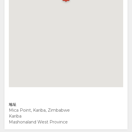
为
留
何
宿
在
房
图
此
间
片
留
类
库
宿
型
图
享
设
片
受
地址
施
视
活
地
Mica Point, Kariba, Zimbabwe
Kariba
文
频
动
图
Mashonaland West Province