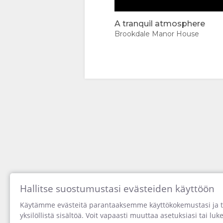
VIDEOS
Harvest at Brookd
A tranquil atmosphere
LATAA
Brookdale Manor House
VIDEOITA
NAUTI
AKTIVITEETIT
KARTTA
RAVINTOLAT
SIJAINTI
YHTEYSTIEDOT
REITTIOHJEET
VAIHDA
KIELI
Hallitse suostumustasi evästeiden käyttöön
SAKSALAINEN
00:00
Käytämme evästeitä parantaaksemme käyttökokemustasi ja 
yksilöllistä sisältöä. Voit vapaasti muuttaa asetuksiasi tai luke
ESPANJA
Introducing The 