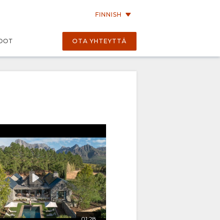
FINNISH
EDOT
OTA YHTEYTTÄ
01:06
01:28