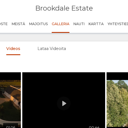
Brookdale Estate
here
OSTE
MEISTÄ
MAJOITUS
GALLERIA
NAUTI
KARTTA
YHTEYSTI
Videos
Lataa Videoita
Play
Credit: Brookdale Estate
01:06
00:44