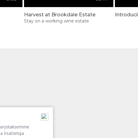
ale Estate
Harvest at Brookdale Estate
Introduc
Stay on a working wine estate
Play
Credit: Brookdale Estate
tarjotaksemme
a lisätietoja
Owners' Lodge