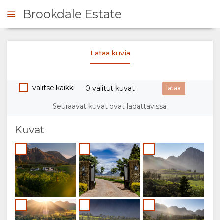
Brookdale Estate
Lataa kuvia
 YHTEYTTÄ
valitse kaikki
0 valitut kuvat
KOOSTE
Seuraavat kuvat ovat ladattavissa.
MEISTÄ
Kuvat
MIKSI
MAJOITUS
MAJOITTUA
SUITES
GALLERIA
TÄÄLLÄ
LODGES
KUVAT
TILAT
VIDEOS