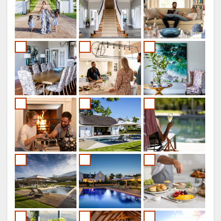
RANSKALAINEN
ITALIA
HOLLANTI
NORWEGIAN
PORTUGALIN
SWEDISH
DANISH
POLISH
CATALAN
CZECH