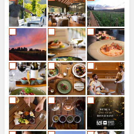
VENÄJÄ
CHINESE
(SIMPLIFIED)
CHINESE
(TRADITIONAL)
ENGLANTI