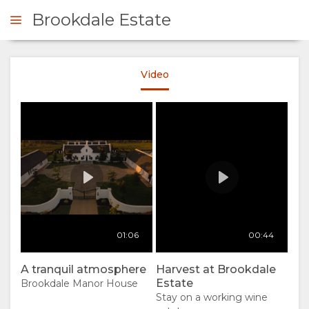
Brookdale Estate
A tranquil atmosphere
Video
Credit:
ICHIESTA
Brookd
00:00
Play
Estate
SOMMARIO
SU
DI
NOI
Harvest at Brookdale
01:06
00:44
Estate
Credit:
PERCHÈ
PERMANENZA
Brookd
00:00
Play
A tranquil atmosphere
Harvest at Brookdale
Estate
Estate
Brookdale Manor House
SOGGIORNARE
SUITES
GALLERIA
Stay on a working wine