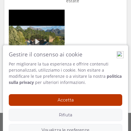
estate
QUI
LODGE
IMMAGINI
SERVIZI
VIDEO
Introducing The Owners'
DOCUMENTAZIONE
SCARICA
Lodge
Credit:
Brookd
00:00
I VIDEO
Play
Gestire il consenso ai cookie
Estate
DIVERTITI
Per migliorare la tua esperienza e offrire contenuti
01:28
personalizzati, utilizziamo i cookie. Non esitare a
modificare le tue preferenze o a visitare la nostra
politica
ATTIVITA'
CARTINA
Introducing The
sulla privacy
per ulteriori informazioni.
Owners' Lodge
RISTORANTI
POSIZIONE
CONTATTI
Accetta
INDICAZIONI
CAMBIA
Rifiuta
LINGUA
Visualizza le preferenze
Offerto da
Seguici