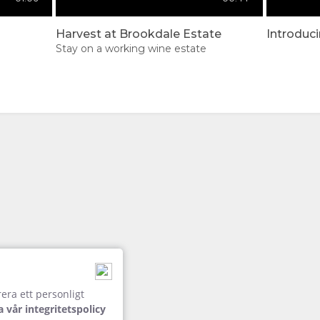
ale Estate
Harvest at Brookdale Estate
Introduc
Stay on a working wine estate
Play
Credit: Brookdale Estate
era ett personligt
 vår integritetspolicy
Owners' Lodge