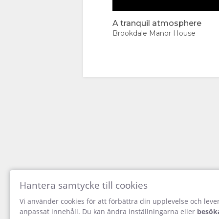
DOKUMENT
LADDA
Harvest at Brookd
A tranquil atmosphere
NER
Brookdale Manor House
BILDER
VIDEO
LADDA
NER
VIDEOR
NJUT
Hantera samtycke till cookies
AV
00:00
Vi använder cookies för att förbättra din upplevelse och lever
anpassat innehåll. Du kan ändra inställningarna eller
besöka
AKTIVITETER
KARTA
Introducing The 