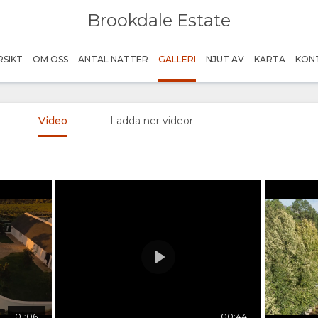
Brookdale Estate
here
RSIKT
OM OSS
ANTAL NÄTTER
GALLERI
NJUT AV
KARTA
KON
Video
Ladda ner videor
Play
Credit: Brookdale Estate
01:06
00:44