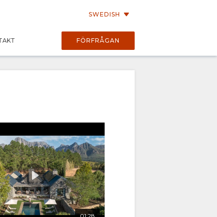
SWEDISH
TAKT
FÖRFRÅGAN
01:06
01:28