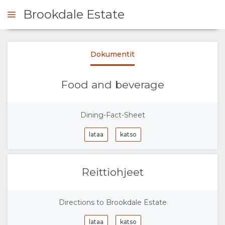
Brookdale Estate
Dokumentit
 YHTEYTTÄ
Food and beverage
KOOSTE
Dining-Fact-Sheet
MEISTÄ
lataa
katso
MIKSI
MAJOITTUA
Reittiohjeet
TÄÄLLÄ
Directions to Brookdale Estate
TILAT
lataa
katso