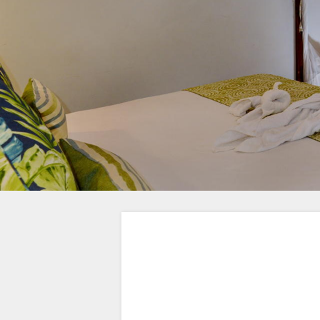
DOKUMENTY
OBRÁZEK
AKTIVITY
MAPA
VIDEA
MÍSTO
KONTAKT
POKYNY
ZMĚNA
JAZYKA
NĚMECKY
ŠPANĚLSKY
FRANCOUZSKY
ITALSKY
HOLANDSKY
NORWEGIAN