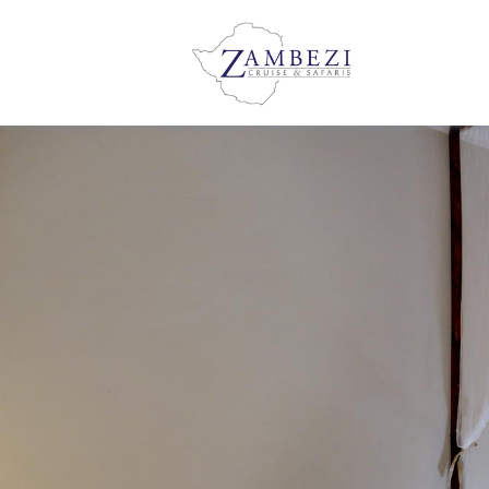
PŘEHLED
O
NÁS
PROČ
POBYT
BÝT
TYPY
GALERIE
TADY
POKOJŮ
OBRÁZKY
UŽIJTE
VYBAVENÍ
STÁHNOUT
SI