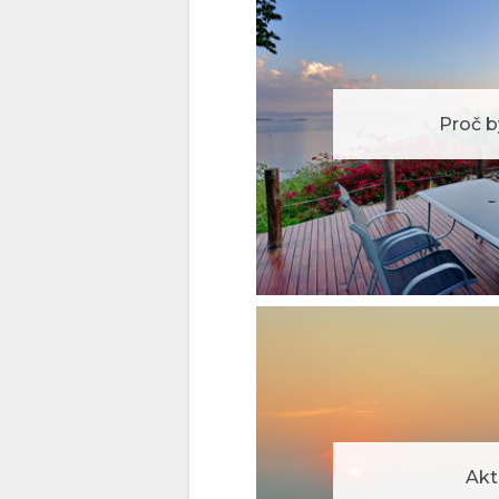
(TRADITIONAL)
FINNISH
Proč b
ANGLICKY
Akt