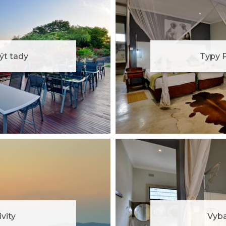
ýt tady
Typy 
ivity
Vyba