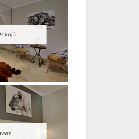
Pokojů
vení