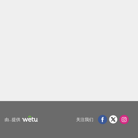
设
图
施
片
文
库
件
图
地
片
图
视
地
联
频
点
系
方
更
由...提供
关注我们
向
换