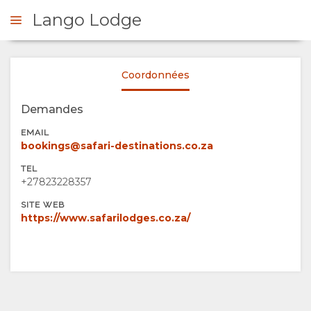
Lango Lodge
Coordonnées
DE DE DEVIS
Demandes
PRÉSENTATION
EMAIL
bookings@safari-destinations.co.za
A
TEL
+27823228357
PROPOS
SITE WEB
https://www.safarilodges.co.za/
DE
NOUS
POURQUOI
SÉJOUR