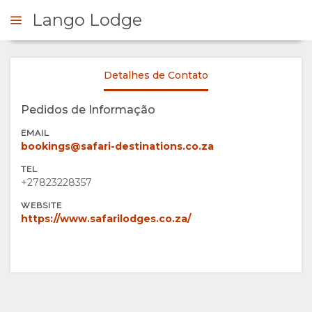
Lango Lodge
Detalhes de Contato
FORME-SE
Pedidos de Informação
VISÃO
EMAIL
bookings@safari-destinations.co.za
GERAL
TEL
+27823228357
SOBRE
WEBSITE
https://www.safarilodges.co.za/
NÓS
INSTALAÇÕES
GALERIA
DOCUMENTAÇÃO
IMAGENS
MAPA