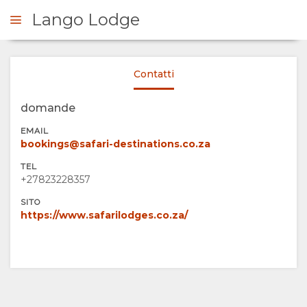
Lango Lodge
Contatti
ICHIESTA
domande
SOMMARIO
EMAIL
bookings@safari-destinations.co.za
SU
TEL
+27823228357
DI
SITO
https://www.safarilodges.co.za/
NOI
SERVIZI
GALLERIA
DOCUMENTAZIONE
IMMAGINI
CARTINA