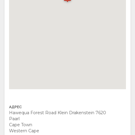
ФУНКЦИОНАЛЬНЫЕ
ВИДЕО
ПРЕДЛАГАЕТСЯ
ВОЗМОЖНОСТИ
СКАЧАТЬ
ЗАНЯТИЯ
КАРТА
ДОКУМЕНТЫ
ВИДЕО
РЕСТОРАНЫ
РАСПОЛОЖЕНИЕ
НАПРАВЛЕНИЯ
КОНТАКТ
ИЗМЕНИТЬ
ЯЗЫК
АДРЕС
НЕМЕЦКИЙ
Hawequa Forest Road Klein Drakenstein 7620
Paarl
ИСПАНСКИЙ
Cape Town
Western Cape