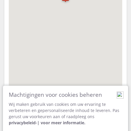
FACILITEITEN
VIDEO'S
ACTIVITEITEN
KAART
DOCUMENTEN
VIDEO'S
RESTAURANTS
LOCATIE
DOWNLOADEN
ROUTEBESCHRIJVING
CONTACT
VERANDER
TAAL
DUITS
Machtigingen voor cookies beheren
Wij maken gebruik van cookies om uw ervaring te
ADRES
SPAANS
Hawequa Forest Road Klein Drakenstein 7620
verbeteren en gepersonaliseerde inhoud te leveren. Pas
Paarl
gerust uw voorkeuren aan of raadpleeg ons
FRANS
Cape Town
privacybeleid-| voor meer informatie.
Western Cape