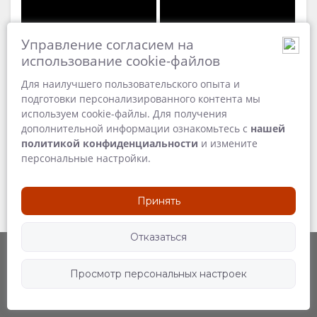
ФУНКЦИОНАЛЬНЫЕ
ВИДЕО
Управление согласием на
A tranquil atmosphere
Harvest at Brookdale
ВОЗМОЖНОСТИ
СКАЧАТЬ
Estate
31 MB
использование cookie-файлов
16 MB
Introducing The Owners'
ДОКУМЕНТЫ
ВИДЕО
Для наилучшего пользовательского опыта и
Lodge
подготовки персонализированного контента мы
Credit:
используем cookie-файлы. Для получения
Brookd
00:00
ВАМ
Play
дополнительной информации ознакомьтесь с
нашей
Estate
политикой конфиденциальности
и измените
ПРЕДЛАГАЕТСЯ
персональные настройки.
ЗАНЯТИЯ
КАРТА
Принять
РЕСТОРАНЫ
РАСПОЛОЖЕНИЕ
КОНТАКТ
Отказаться
НАПРАВЛЕНИЯ
ИЗМЕНИТЬ
Способ движения
Просмотр персональных настроек
ЯЗЫК
Следите за нами