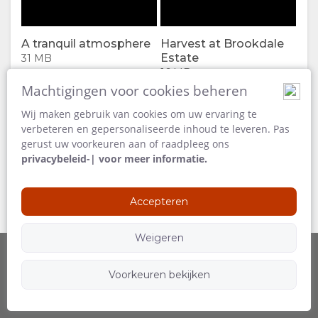
FACILITEITEN
VIDEO'S
A tranquil atmosphere
Harvest at Brookdale
DOCUMENTEN
VIDEO'S
Estate
31 MB
16 MB
Introducing The Owners'
DOWNLOADEN
Machtigingen voor cookies beheren
Lodge
Credit:
Wij maken gebruik van cookies om uw ervaring te
Brookd
00:00
GENIET
Play
verbeteren en gepersonaliseerde inhoud te leveren. Pas
Estate
gerust uw voorkeuren aan of raadpleeg ons
ACTIVITEITEN
KAART
privacybeleid-| voor meer informatie.
RESTAURANTS
LOCATIE
CONTACT
Accepteren
ROUTEBESCHRIJVING
VERANDER
Weigeren
TAAL
Voorkeuren bekijken
Aangeboden door
Volg ons
DUITS