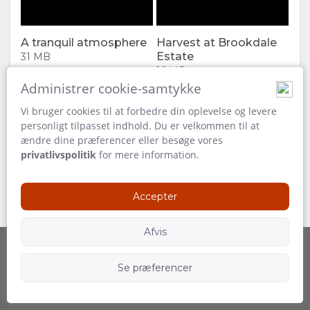
FACILITETER
VIDEOER
A tranquil atmosphere
Harvest at Brookdale
DOKUMENTER
DOWNLOAD
Estate
31 MB
16 MB
Introducing The Owners'
VIDEOS
Administrer cookie-samtykke
Lodge
Credit:
Vi bruger cookies til at forbedre din oplevelse og levere
Brookd
00:00
NYDE
Play
personligt tilpasset indhold. Du er velkommen til at
Estate
ændre dine præferencer eller besøge vores
AKTIVITETER
KORT
privatlivspolitik
for mere information.
RESTAURANTER
BELIGGENHED
KONTAKT
Accepter
VEJLEDNING
SKIFT
Afvis
SPROG
Se præferencer
Powered by
Følg os
TYSK