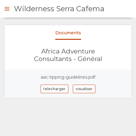
Wilderness Serra Cafema
Documents
DE DE DEVIS
Africa Adventure
PRÉSENTATION
Consultants - Général
A
aac-tipping-guidelines.pdf
PROPOS
telecharger
visualiser
DE
NOUS
POURQUOI