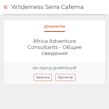
Wilderness Serra Cafema
Документы
ЗАПРОС
Africa Adventure
ОБЗОР
Consultants - Общие
сведения
О
НАС
aac-tipping-guidelines.pdf
Загрузка
Просмотр
ПОЧЕМУ СТОИТ
ОСТАНОВИТЬСЯ
ЗДЕСЬ