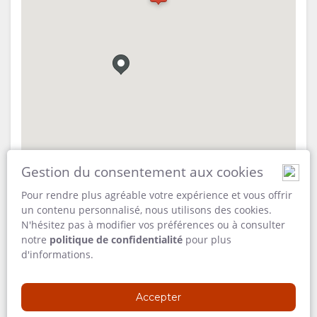
RESERVER
TYPE DE
GALLERIE
UN
CHAMBRES
PHOTOS
LOISIRS
SEJOUR ICI
VIDÉOS
ACTIVITÉS
CARTE
EQUIPEMENT
SITUATION
DOCUMENTS
DIRECTIONS
Gestion du consentement aux cookies
CONTACT
Pour rendre plus agréable votre expérience et vous offrir
un contenu personnalisé, nous utilisons des cookies.
CHANGEMENT
N'hésitez pas à modifier vos préférences ou à consulter
notre
politique de confidentialité
pour plus
ADRESSE
DE LANGUE
d'informations.
Windhoek
Kaokoveld
ALLEMAND
Accepter