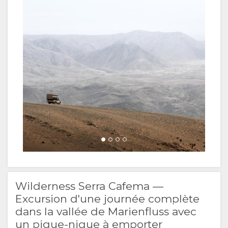
RESERVER
TYPE DE
GALLERIE
UN
CHAMBRES
PHOTOS
LOISIRS
SEJOUR ICI
VIDÉOS
ACTIVITÉS
EQUIPEMENT
CARTE
DOCUMENTS
SITUATION
CONTACT
DIRECTIONS
CHANGEMENT
DE LANGUE
ALLEMAND
Wilderness Serra Cafema —
Excursion d'une journée complète
ESPAGNOL
dans la vallée de Marienfluss avec
un pique-nique à emporter