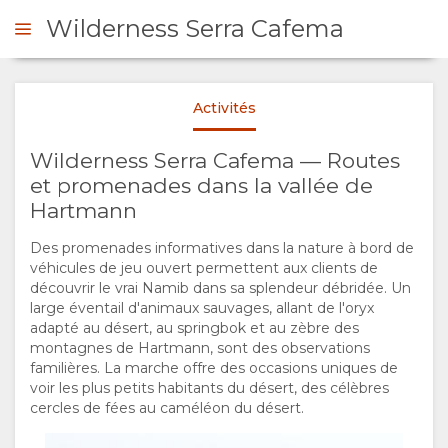
Wilderness Serra Cafema
Activités
DE DE DEVIS
Wilderness Serra Cafema — Routes
PRÉSENTATION
et promenades dans la vallée de
Hartmann
A
Des promenades informatives dans la nature à bord de
véhicules de jeu ouvert permettent aux clients de
PROPOS
découvrir le vrai Namib dans sa splendeur débridée. Un
large éventail d'animaux sauvages, allant de l'oryx
DE
adapté au désert, au springbok et au zèbre des
montagnes de Hartmann, sont des observations
familières. La marche offre des occasions uniques de
NOUS
voir les plus petits habitants du désert, des célèbres
cercles de fées au caméléon du désert.
POURQUOI
SÉJOUR