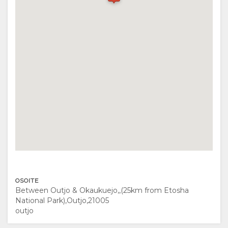
DOKUMENTIT
LATAA
RAVINTOLAT
SIJAINTI
VIDEOITA
REITTIOHJEET
YHTEYSTIEDOT
VAIHDA
KIELI
SAKSALAINEN
ESPANJA
OSOITE
RANSKALAINEN
Between Outjo & Okaukuejo,,(25km from Etosha
National Park),Outjo,21005
ITALIA
outjo