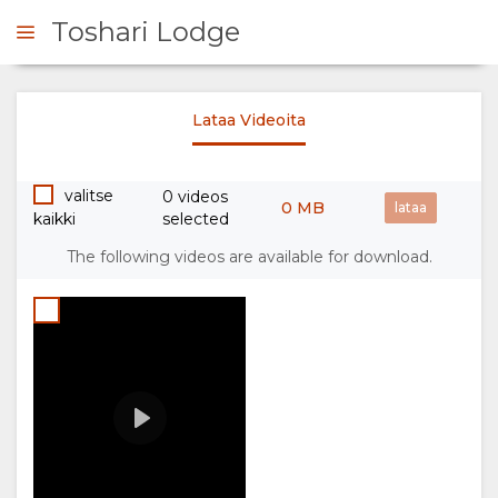
Toshari Lodge
Credit:
Toshari Lodge 2026
Melani
Lataa Videoita
DM Sto
 YHTEYTTÄ
00:00
& RB
Play
Produc
valitse
0 videos
KOOSTE
0 MB
kaikki
selected
MEISTÄ
The following videos are available for download.
MIKSI
MAJOITUS
MAJOITTUA
HUONETYYPPI
GALLERIA
TÄÄLLÄ
KUVAT
TILAT
VIDEOS