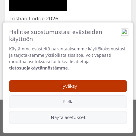
DOKUMENTIT
LATAA
Toshari Lodge 2026
VIDEOITA
66 MB
Hallitse suostumustasi evästeiden
NAUTI
käyttöön
Käytämme evästeitä parantaaksemme käyttökokemustasi
AKTIVITEETIT
KARTTA
ja tarjotaksemme yksilöllistä sisältöä. Voit vapaasti
muuttaa asetuksiasi tai lukea lisätietoja
RAVINTOLAT
SIJAINTI
YHTEYSTIEDOT
tietosuojakäytännöstämme
.
REITTIOHJEET
VAIHDA
Hyväksy
KIELI
Kiellä
SAKSALAINEN
Näytä asetukset
Powered by
Seuraa meitä
ESPANJA