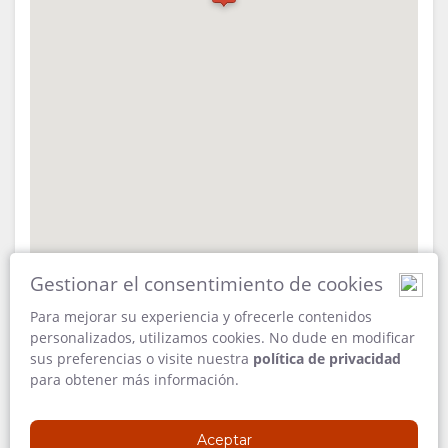
INSTALACIONES
VÍDEOS
ACTIVIDADES
MAPA
DOCUMENTOS
DESCARGAR
RESTAURANTES
UBICACIÓN
VÍDEOS
DIRECCIONES
CONTACTO
CAMBIAR
IDIOMA
Gestionar el consentimiento de cookies
ALEMÁN
Para mejorar su experiencia y ofrecerle contenidos
personalizados, utilizamos cookies. No dude en modificar
DIRECCIÓN
sus preferencias o visite nuestra
política de privacidad
FRANCÉS
Between Outjo & Okaukuejo,,(25km from Etosha
para obtener más información.
National Park),Outjo,21005
ITALIANO
outjo
Aceptar