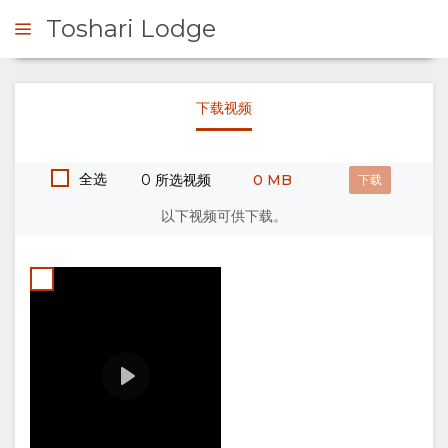
Toshari Lodge
Credit:
Toshari Lodge 2026
Melani
下载视频
DM Sto
询问
00:00
& RB
Play
Produc
全选
0 所选视频
0 MB
概
以下视频可供下载。
观
关
于
我
们