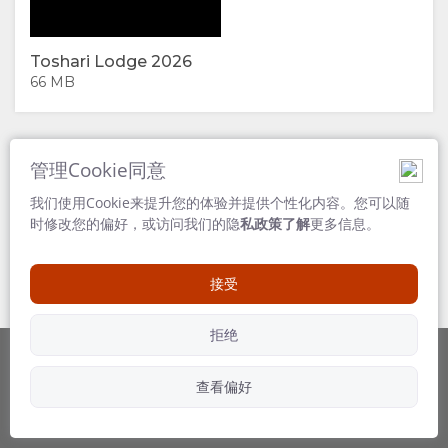
为
留
Toshari Lodge 2026
何
宿
66 MB
在
房
图
此
间
片
管理Cookie同意
我们使用Cookie来提升您的体验并提供个性化内容。您可以随
留
类
库
时修改您的偏好，或访问我们的隐
私政策了解
更多信息。
宿
型
图
接受
设
片
拒绝
施
视
查看偏好
由...提供
关注我们
文
频