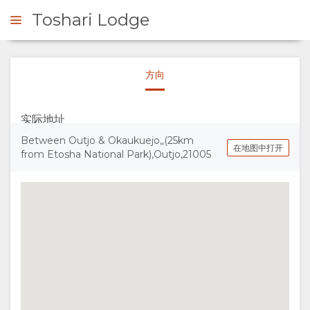
Toshari Lodge
方向
询问
实际地址
概
Between Outjo & Okaukuejo,,(25km
在地图中打开
from Etosha National Park),Outjo,21005
观
关
于
我
们