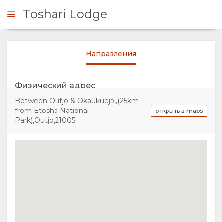
Toshari Lodge
Направления
ЗАПРОС
Физический адрес
ОБЗОР
Between Outjo & Okaukuejo,,(25km
from Etosha National
открыть в maps
О
Park),Outjo,21005
НАС
ПОЧЕМУ СТОИТ
РАЗМЕЩЕНИЕ
ОСТАНОВИТЬСЯ
ТИПЫ
ГАЛЕРЕЯ
ЗДЕСЬ
НОМЕРОВ
ИЗОБРАЖЕНИЯ
ВАМ