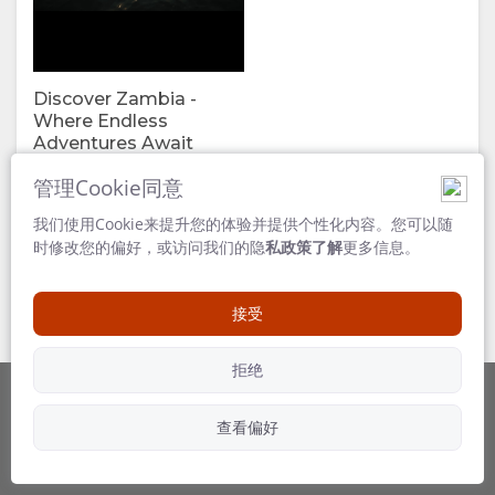
为
留
何
宿
Discover Zambia -
Where Endless
在
房
图
Adventures Await
111 MB
此
间
片
管理Cookie同意
我们使用Cookie来提升您的体验并提供个性化内容。您可以随
留
类
库
时修改您的偏好，或访问我们的隐
私政策了解
更多信息。
宿
型
图
接受
设
片
拒绝
施
视
查看偏好
由...提供
关注我们
频