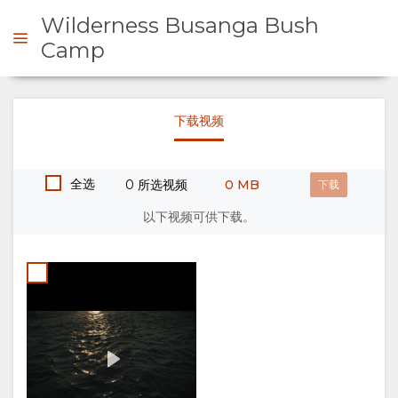
Wilderness Busanga Bush
Camp
Discover Zambia - Where
Endless Adventures Await
询问
下载视频
Credit:
Play
00:00
Wilder
概
全选
0 所选视频
0 MB
观
以下视频可供下载。
关
于
我
们