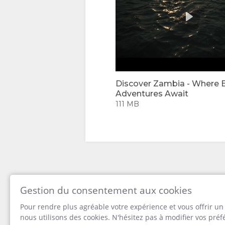
UN
CHAMBRES
PHOTOS
SEJOUR ICI
TÉLÉCHARGEMENT
EQUIPEMENT
D'IMAGES
VIDÉOS
Discover Zambia - Where 
Adventures Await
TÉLÉCHARGER
111 MB
DES VIDÉOS
LOISIRS
ACTIVITÉS
CARTE
Gestion du consentement aux cookies
SITUATION
CONTACT
Pour rendre plus agréable votre expérience et vous offrir u
nous utilisons des cookies. N'hésitez pas à modifier vos pré
DIRECTIONS
CHANGEMENT