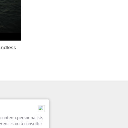
Endless
n contenu personnalisé,
férences ou à consulter