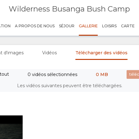
Wilderness Busanga Bush Camp
- Where Endless Adventures Await
ATION
A PROPOS DE NOUS
SÉJOUR
GALLERIE
LOISIRS
CARTE
t d'images
Vidéos
Télécharger des vidéos
 tout
0 vidéos sélectionnées
0 MB
Play
Les vidéos suivantes peuvent être téléchargées.
Credit: Wilderness