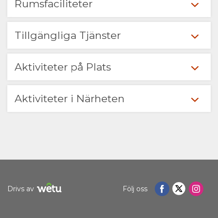
Rumsfaciliteter
VIDEO
PLATS
KONTAKT
Tillgängliga Tjänster
VÄGBESKRIVNING
ÄNDRA
SPRÅK
Aktiviteter på Plats
TYSK
Aktiviteter i Närheten
SPANSKA
FRANSK
ITALIENSK
HOLLÄNDSKA
Drivs av
Följ oss
NORWEGIAN