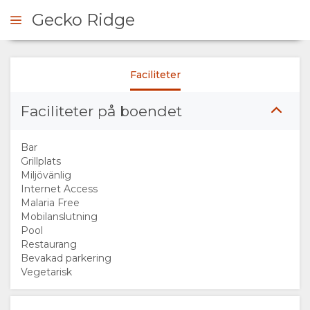
Gecko Ridge
Faciliteter
ÖRFRÅGAN
Faciliteter på boendet
ÖVERSIKT
Bar
OM
Grillplats
Miljövänlig
Internet Access
OSS
Malaria Free
Mobilanslutning
FACILITETER
Pool
Restaurang
Bevakad parkering
GALLERI
Vegetarisk
BILDER
KARTA