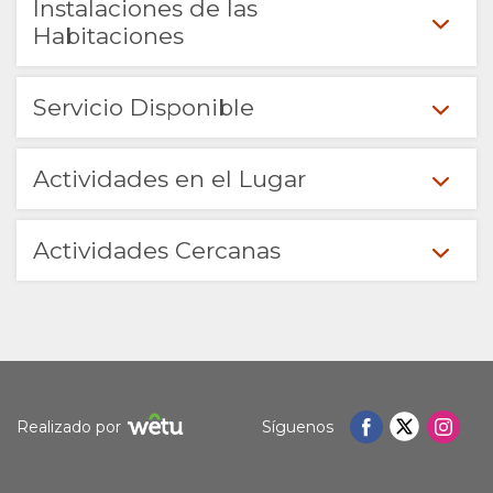
Instalaciones de las
VÍDEOS
UBICACIÓN
CONTACTO
Habitaciones
DIRECCIONES
CAMBIAR
Servicio Disponible
IDIOMA
Actividades en el Lugar
ALEMÁN
FRANCÉS
Actividades Cercanas
ITALIANO
HOLANDÉS
NORWEGIAN
Realizado por
Síguenos
PORTUGUÉS