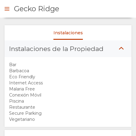
Gecko Ridge
Instalaciones
ONSULTAR
Instalaciones de la Propiedad
RESUMEN
Bar
QUIÉNES
Barbacoa
Eco Friendly
Internet Access
SOMOS
Malaria Free
Conexión Móvil
INSTALACIONES
Piscina
Restaurante
Secure Parking
GALERÍA
Vegetariano
IMÁGENES
MAPA