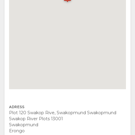
VÄGBESKRIVNING
KONTAKT
ÄNDRA
SPRÅK
TYSK
SPANSKA
FRANSK
ADRESS
ITALIENSK
Plot 120 Swakop Rive, Swakopmund Swakopmund
Swakop River Plots 13001
HOLLÄNDSKA
Swakopmund
Erongo