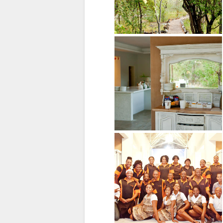
POLISH
CATALAN
CZECH
CHINESE
(SIMPLIFIED)
CHINESE
(TRADITIONAL)
FINNISH
АНГЛИЙСКИЙ