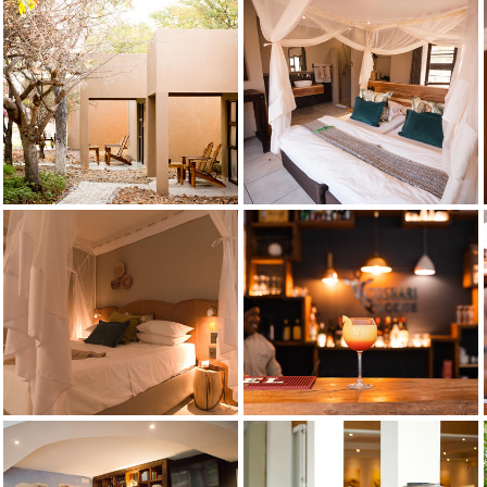
Room Family
Toshari Bush Room Exterior
Кредит: Neeltjie
Toshari Bush Room Exterior
Bedroom Interior - Twin Lux Room
Кредит: Lerike Drotsky Photography
Bedroom Interior - Twin Lux Room
Bedroom Interior - Twin Lux Room
Кредит: Lerike Drotsky Photography
Bedroom Interior - Twin Lux Room
Bedroom Interior - Double Lux Room
Кредит: Lerike Drotsky Photography
Bedroom Interior - Double Lux Room