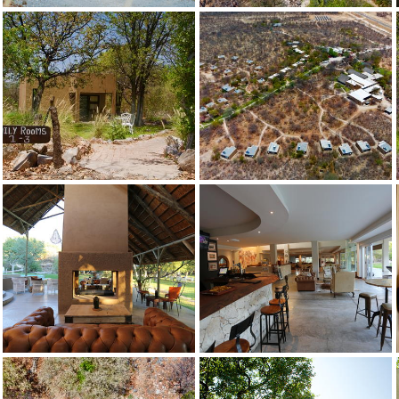
Кредит: Neeltjie Burmeister Photography
Toshari Lodge Garden
Toshari Lodge Room Detail
Кредит: Neeltjie Burmeister Photography
Toshari Lodge Room Detail
Toshari Lodge Garden
Кредит: Neeltjie Burmeister Photography
Toshari Lodge Garden
Toshari Lodge Room Exterior
Кредит: Neeltjie Burmeister Photography
Toshari Lodge Room Exterior
Toshari Lodge Staff
Кредит: Neeltjie Burmeister Photogra
Toshari Lodge Staff