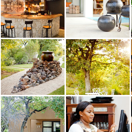
Toshari bedroom
Кредит: melanie van wyk
Toshari bedroom
Bar Toshari Lodge
Кредит: Lerike Drotsky Photography
Bar Toshari Lodge
Bar Toshari Lodge
Кредит: Lerike Drotsky Photography
Bar Toshari Lodge
100% Solar Farm Toshari Lodge
Кредит: Lerike Drotsky Photography
100% Solar Farm Toshari Lodge
Bar Area
Кредит: Neeltjie Burmeister Photography