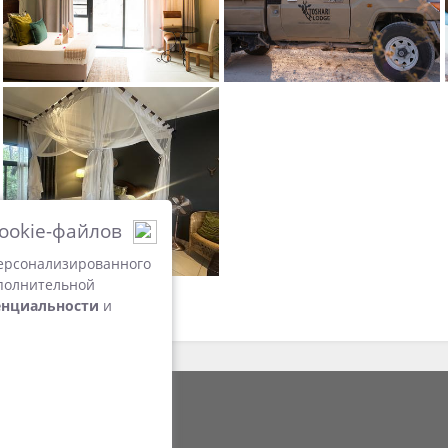
Toshari Main Building
Toshari Lodge Staff
Кредит: Neeltjie Burmeister Photogra
Toshari Lodge Staff
Toshari Game Drive 10 seater
Кредит: Neeltjie Burmeister Photography
ookie-файлов
Toshari Game Drive 10 seater
Toshari Lodge Aerial View
персонализированного
Кредит: Lerike Drotsky Photography
ополнительной
енциальности
и
Toshari Lodge Aerial View
Toshari Lodge Main Building at Nights
Кредит: Neeltjie Burmeister Photography
Toshari Lodge Main Building at Nights
Toshari Lodge Aerial View