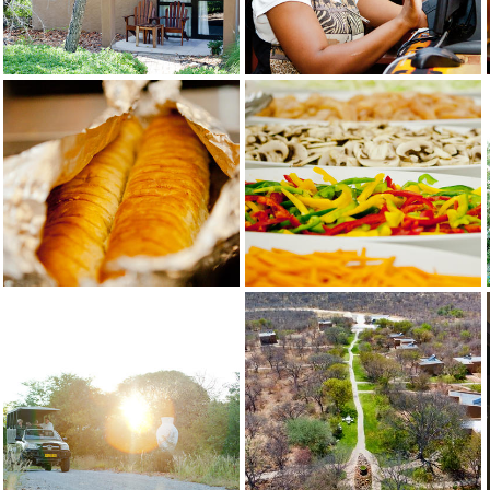
Bar Area
Toshari Lodge Entrance
Кредит: Neeltjie Burmeister Photography
Toshari Entrance
Toshari Lodge Garden
Кредит: Neeltjie Burmeister Photography
Toshari Lodge Garden
Toshari Lodge Main Building
Кредит: Neeltjie Burmeister Photography
Toshari Lodge Main Building
Toshari Lodge Garden
Кредит: Neeltjie Burmeister Photography
Toshari Lodge Garden
Toshari Lodge Garden