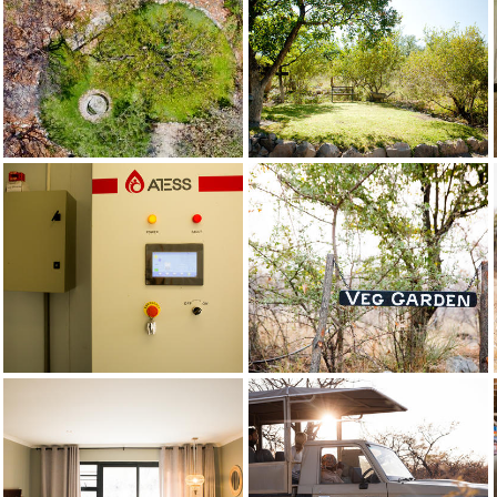
Toshari Bar
Кредит: Neeltjie Burmeister Photogra
Bar
Toshari Lodge Coffee Station
Кредит: Neeltjie Burmeister Photography
Toshari Lodge Coffee Station
Toshari Lodge Restaurant
Кредит: Neeltjie Burmeister Photogra
Toshari Lodge Restaurant
Toshari Lodge Restaurant
Кредит: Neeltjie Burmeister Photogra
Toshari Lodge Restaurant
Toshari Main Building
Кредит: Neeltjie Burmeister Photography