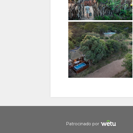
(SIMPLIFIED)
INGLÊS
Gerenciar o consentimento de cookies
Para melhorar sua experiência e fornecer conteúdo personal
cookies. Fique à vontade para alterar suas preferências ou l
privacidade
para obter mais informações.
Aceitar
Negar
Ver preferências
Patrocinado por