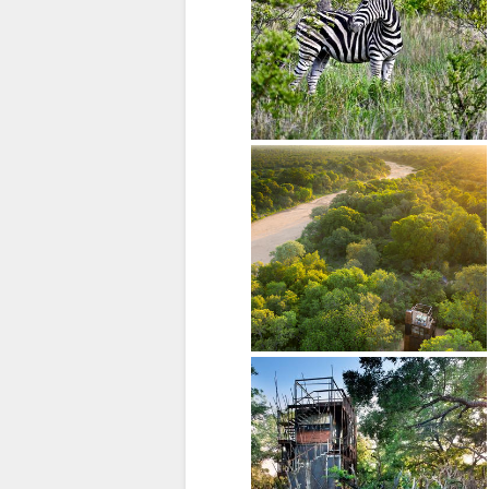
ALEMÃO
ESPANHOL
FRANCÊS
ITALIANO
HOLANDÊS
NORWEGIAN
SWEDISH
DANISH
CHINESE