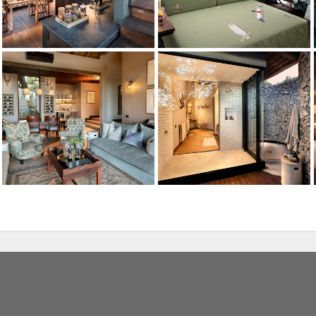
Crédito: andBeyond
Crédito: andBeyond
Crédito: andBeyond
Crédito: andBeyond
Crédito: andBeyond
izado, utilizamos
eia nossa
política de
Crédito: andBeyond