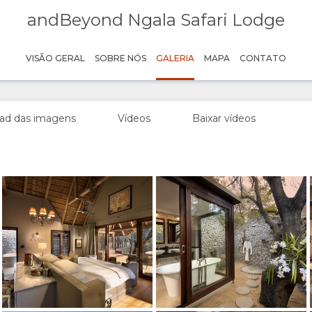
andBeyond Ngala Safari Lodge
Crédito: andBeyond
VISÃO GERAL
SOBRE NÓS
GALERIA
MAPA
CONTATO
Crédito: andBeyond
Crédito: andBeyond
ad das imagens
Vídeos
Baixar vídeos
Crédito: andBeyond
Crédito: andBeyond
Crédito: andBeyond
Crédito: andBeyond