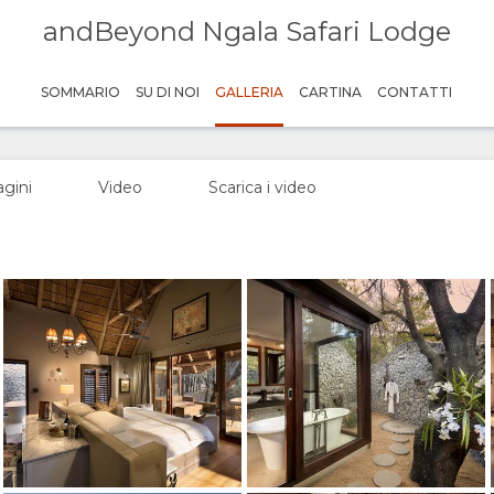
andBeyond Ngala Safari Lodge
Credito: andBeyond
SOMMARIO
SU DI NOI
GALLERIA
CARTINA
CONTATTI
Credito: andBeyond
Credito: andBeyond
gini
Video
Scarica i video
Credito: andBeyond
Credito: andBeyond
Credito: andBeyond
Credito: andBeyond