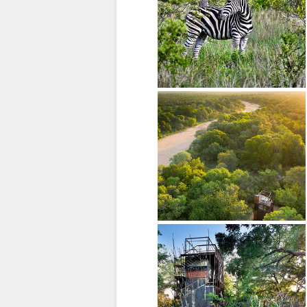
FRANCESE
OLANDESE
NORWEGIAN
PORTOGHESE
SWEDISH
DANISH
CHINESE
(SIMPLIFIED)
INGLESE