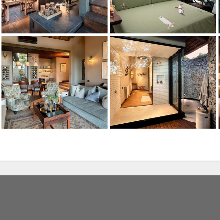
Credito: andBeyond
Credito: andBeyond
Credito: andBeyond
Credito: andBeyond
Credito: andBeyond
zati, utilizziamo i
e la nostra
politica
Credito: andBeyond
ze