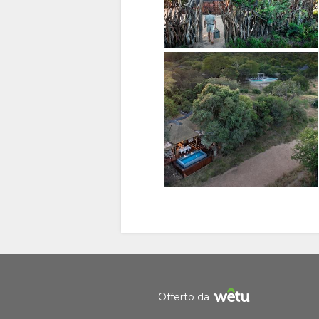
Gestire il consenso ai cookie
Per migliorare la tua esperienza e offrire contenuti personaliz
cookie. Non esitare a modificare le tue preferenze o a visitar
sulla privacy
per ulteriori informazioni.
Accetta
Rifiuta
Visualizza le preferen
Offerto da