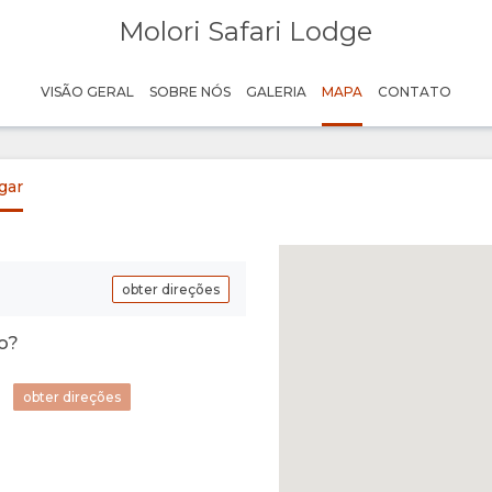
Molori Safari Lodge
VISÃO GERAL
SOBRE NÓS
GALERIA
MAPA
CONTATO
gar
obter direções
o?
obter direções