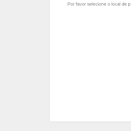
DOWNLOAD
COMO
Por favor selecione o local de p
DAS
CHEGAR
IMAGENS
CONTATO
VÍDEOS
ALTERAR
IDIOMA
ALEMÃO
ESPANHOL
FRANCÊS
ITALIANO
HOLANDÊS