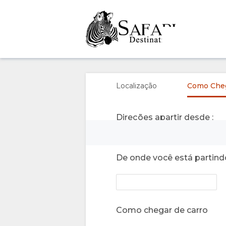
VISÃO
GERAL
Localização
Como Che
SOBRE
Direções apartir desde :
NÓS
INSTALAÇÕES
GALERIA
De onde você está partind
DOCUMENTAÇÃO
IMAGENS
MAPA
FAZER
LOCALIZAÇÃO
Como chegar de carro