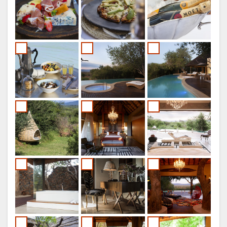
HOLANDÊS
NORWEGIAN
SWEDISH
DANISH
CHINESE
(SIMPLIFIED)
INGLÊS