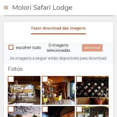
Molori Safari Lodge
Fazer download das imagens
FORME-SE
0 imagens
VISÃO
escolher tudo
selecionadas
As imagens a seguir estão disponíveis para download.
GERAL
Fotos
SOBRE
NÓS
INSTALAÇÕES
GALERIA
DOCUMENTAÇÃO
IMAGENS