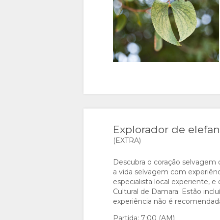
INSTALAÇÕES
GOOD
TIPOS DE
GALERIA
DOCUMENTAÇÃO
WE
QUARTOS
IMAGENS
DIVIRTA-
DO
FAZER
SE
CERTIFICAÇÕES E
DOWNLOAD
ATIVIDADES
SUSTENTABILIDADE
DAS
MAPA
IMAGENS
LOCALIZAÇÃO
CONTATO
Explorador de elefa
(EXTRA)
VÍDEOS
COMO
ALTERAR
Descubra o coração selvagem d
TOUR
CHEGAR
IDIOMA
a vida selvagem com experiênci
especialista local experiente,
VIRTUAL
ALEMÃO
Cultural de Damara. Estão inclu
experiência não é recomendada
ESPANHOL
Partida: 7:00 (AM)