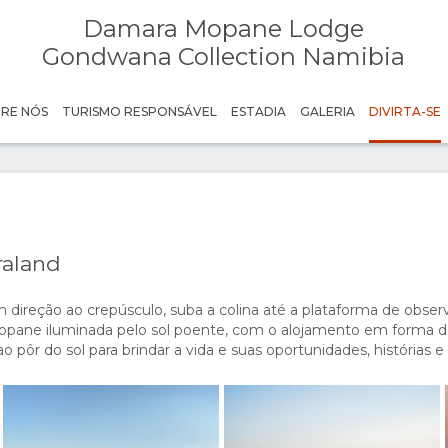
Damara Mopane Lodge
Damara Mopane Lodge activity
Damaraland Elephant Explorer
GondwanaCollectionNamibia
GondwanaCollectionNamibia
Gondwana Collection Namibia
Damara Mopane Lodge activity
Damaraland Elephant Explorer
RE NÓS
TURISMO RESPONSÁVEL
ESTADIA
GALERIA
DIVIRTA-SE
GondwanaCollectionNamibia
GondwanaCollectionNamibia
Damara Mopane Lodge activity
Damaraland Elephant Explorer
GondwanaCollectionNamibia
GondwanaCollectionNamibia
Damara Mopane Lodge activity
Damaraland Elephant Explorer
GondwanaCollectionNamibia
GondwanaCollectionNamibia
raland
 direção ao crepúsculo, suba a colina até a plataforma de observ
opane iluminada pelo sol poente, com o alojamento em forma d
o pôr do sol para brindar a vida e suas oportunidades, histórias 