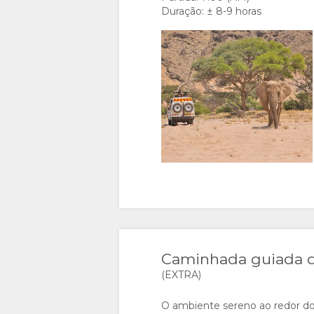
Duração: ± 8-9 horas
FRANCÊS
ITALIANO
RUSSO
INGLÊS
Caminhada guiada d
(EXTRA)
O ambiente sereno ao redor d