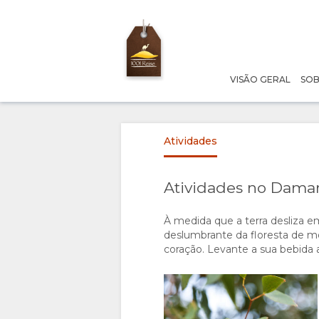
VISÃO GERAL
SOB
VISÃO
GERAL
Atividades
SOBRE
NÓS
Atividades no Dama
PORQUÊ
TURISMO
À medida que a terra desliza em
deslumbrante da floresta de m
coração. Levante a sua bebida a
FICAR
RESPONSÁVEL
AQUI
THE
ESTADIA