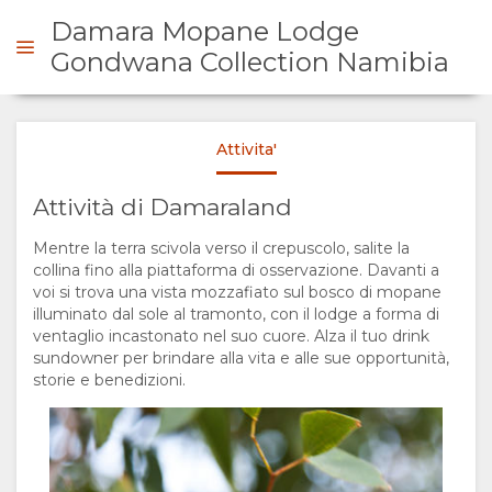
Damara Mopane Lodge
Damara Mopane Lodge activity
Damaraland Elephant Explorer
GondwanaCollectionNamibia
GondwanaCollectionNamibia
Gondwana Collection Namibia
Attivita'
SOMMARIO
Attività di Damaraland
SU
Damara Mopane Lodge activity
Damaraland Elephant Explorer
Mentre la terra scivola verso il crepuscolo, salite la
GondwanaCollectionNamibia
GondwanaCollectionNamibia
DI
collina fino alla piattaforma di osservazione. Davanti a
voi si trova una vista mozzafiato sul bosco di mopane
illuminato dal sole al tramonto, con il lodge a forma di
NOI
ventaglio incastonato nel suo cuore. Alza il tuo drink
sundowner per brindare alla vita e alle sue opportunità,
PERCHÈ
TURISMO
storie e benedizioni.
SOGGIORNARE
RESPONSABILE
Damara Mopane Lodge activity
Damaraland Elephant Explorer
GondwanaCollectionNamibia
GondwanaCollectionNamibia
QUI
THE
PERMANENZA