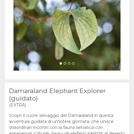
SERVIZI
GOOD
TIPOLOGIA
GALLERIA
DOCUMENTAZIONE
WE
DI
IMMAGINI
DIVERTITI
Damara Mopane Lodge activity
Damaraland Elephant Explorer
DO
CAMERE
VIDEO
ATTIVITA'
GondwanaCollectionNamibia
GondwanaCollectionNamibia
CERTIFICAZIONI
TOUR
CARTINA
E
VIRTUALI
POSIZIONE
CONTATTI
SOSTENIBILITÀ
INDICAZIONI
CAMBIA
Damaraland Elephant Explorer
LINGUA
(guidato)
(EXTRA)
TEDESCO
Scopri il cuore selvaggio del Damaraland in questa
avventura guidata di un'intera giornata, che unisce
SPAGNOLO
straordinari incontri con la fauna selvatica con
esperienze culturali. Segui gli elefanti adattati al deserto