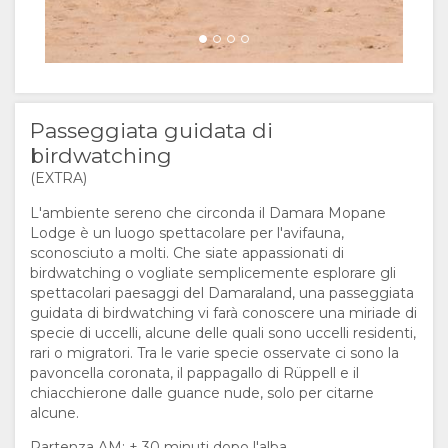
Passeggiata guidata di
birdwatching
(EXTRA)
L'ambiente sereno che circonda il Damara Mopane
Lodge è un luogo spettacolare per l'avifauna,
sconosciuto a molti. Che siate appassionati di
birdwatching o vogliate semplicemente esplorare gli
spettacolari paesaggi del Damaraland, una passeggiata
guidata di birdwatching vi farà conoscere una miriade di
specie di uccelli, alcune delle quali sono uccelli residenti,
rari o migratori. Tra le varie specie osservate ci sono la
pavoncella coronata, il pappagallo di Rüppell e il
chiacchierone dalle guance nude, solo per citarne
alcune.
Partenza AM: ± 30 minuti dopo l'alba