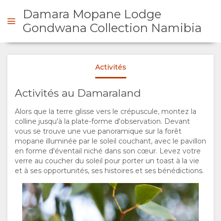
Damara Mopane Lodge
Damara Mopane Lodge activity
Damaraland Elephant Explorer
GondwanaCollectionNamibia
GondwanaCollectionNamibia
Gondwana Collection Namibia
Activités
PRÉSENTATION
Activités au Damaraland
A
Damara Mopane Lodge activity
Damaraland Elephant Explorer
Alors que la terre glisse vers le crépuscule, montez la
GondwanaCollectionNamibia
GondwanaCollectionNamibia
PROPOS
colline jusqu'à la plate-forme d'observation. Devant
vous se trouve une vue panoramique sur la forêt
mopane illuminée par le soleil couchant, avec le pavillon
DE
en forme d'éventail niché dans son cœur. Levez votre
verre au coucher du soleil pour porter un toast à la vie
NOUS
et à ses opportunités, ses histoires et ses bénédictions.
POURQUOI
TOURISME
Damara Mopane Lodge activity
Damaraland Elephant Explorer
GondwanaCollectionNamibia
GondwanaCollectionNamibia
RESERVER
RESPONSABLE