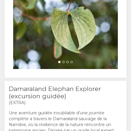
UN
THE
SÉJOUR
SEJOUR ICI
GOOD
TYPE DE
GALLERIE
Damara Mopane Lodge activity
Damaraland Elephant Explorer
EQUIPEMENT
WE
CHAMBRES
PHOTOS
LOISIRS
GondwanaCollectionNamibia
GondwanaCollectionNamibia
DOCUMENTS
DO
VIDÉOS
ACTIVITÉS
CERTIFICATIONS
TOUR
CARTE
ET
VIRTUEL
SITUATION
CONTACT
Damaraland Elephan Explorer
DÉVELOPPEMENT
DIRECTIONS
CHANGEMENT
(excursion guidée)
(EXTRA)
DURABLE
DE LANGUE
Une aventure guidée inoubliable d’une journée
complète à travers le Damaraland sauvage de la
ALLEMAND
Namibie, où la résilience de la nature rencontre un
patrimoine ancien. Dirigée par un guide local expert,