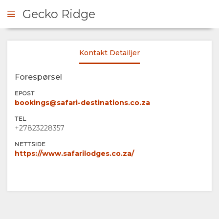
Gecko Ridge
Kontakt Detailjer
ONTAKT
Forespørsel
OVERSIKT
EPOST
bookings@safari-destinations.co.za
OM
TEL
+27823228357
OSS
NETTSIDE
https://www.safarilodges.co.za/
FASILITETER
GALLERI
BILDER
KART
VIDEOER
PLASSERING
KONTAKT